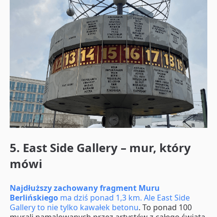
5. East Side Gallery – mur, który
mówi
Najdłuższy zachowany fragment Muru
Berlińskiego
ma dziś ponad 1,3 km. Ale East Side
Gallery to nie tylko kawałek betonu
. To ponad 100
murali namalowanych przez artystów z całego świata