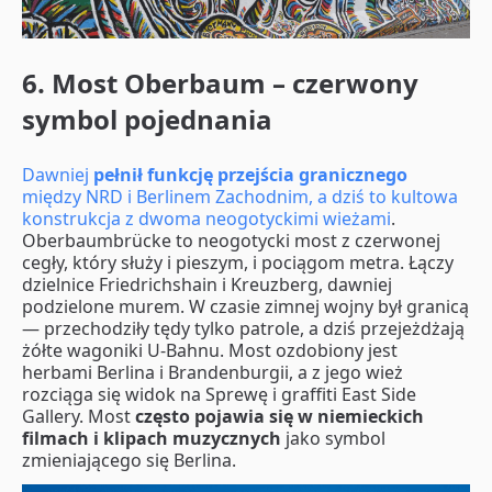
6. Most Oberbaum – czerwony
symbol pojednania
Dawniej
pełnił funkcję przejścia granicznego
między NRD i Berlinem Zachodnim, a dziś to kultowa
konstrukcja z dwoma neogotyckimi wieżami
.
Oberbaumbrücke to neogotycki most z czerwonej
cegły, który służy i pieszym, i pociągom metra. Łączy
dzielnice Friedrichshain i Kreuzberg, dawniej
podzielone murem. W czasie zimnej wojny był granicą
— przechodziły tędy tylko patrole, a dziś przejeżdżają
żółte wagoniki U‑Bahnu. Most ozdobiony jest
herbami Berlina i Brandenburgii, a z jego wież
rozciąga się widok na Sprewę i graffiti East Side
Gallery. Most
często pojawia się w niemieckich
filmach i klipach muzycznych
jako symbol
zmieniającego się Berlina.