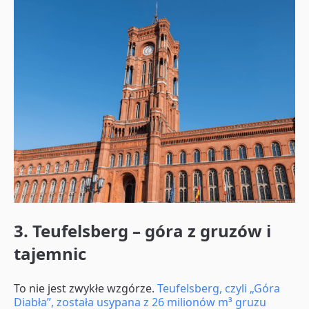
3. Teufelsberg – góra z gruzów i
tajemnic
To nie jest zwykłe wzgórze.
Teufelsberg, czyli „Góra
Diabła”, została usypana z 26 milionów m³ gruzu