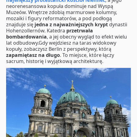
największy protestancki kościół Niemiec
, a jego
neorenesansowa kopuła dominuje nad Wyspą
Muzeów. Wnętrze zdobią marmurowe kolumny,
mozaiki i figury reformatorów, a pod podłogą
znajduje się
jedna z najważniejszych krypt
dynastii
Hohenzollernów. Katedra
przetrwała
bombardowania
, a jej obecny wygląd to efekt wielu
lat odbudowy.Gdy wejdziesz na taras widokowy
kopuły, zobaczysz Berlin z perspektywy, którą
zapamiętasz na długo
. To miejsce, które łączy
sacrum, historię i wyjątkową architekturę.