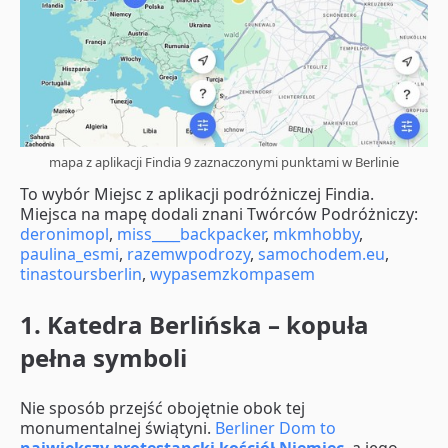
mapa z aplikacji Findia 9 zaznaczonymi punktami w Berlinie
To wybór Miejsc z aplikacji podróżniczej Findia.
Miejsca na mapę dodali znani Twórców Podróżniczy:
deronimopl
,
miss____backpacker
,
mkmhobby
,
paulina_esmi
,
razemwpodrozy
,
samochodem.eu
,
tinastoursberlin
,
wypasemzkompasem
1. Katedra Berlińska – kopuła
pełna symboli
Nie sposób przejść obojętnie obok tej
monumentalnej świątyni.
Berliner Dom to