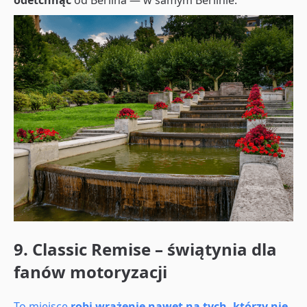
odetchnąć
od Berlina — w samym Berlinie.
9. Classic Remise – świątynia dla
fanów motoryzacji
To miejsce
robi wrażenie nawet na tych, którzy nie