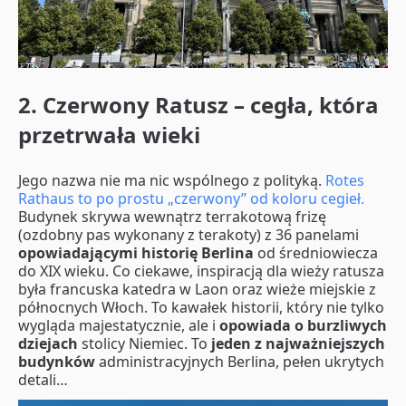
2. Czerwony Ratusz – cegła, która
przetrwała wieki
Jego nazwa nie ma nic wspólnego z polityką.
Rotes
Rathaus to po prostu „czerwony” od koloru cegieł.
Budynek skrywa wewnątrz terrakotową frizę
(ozdobny pas wykonany z terakoty) z 36 panelami
opowiadającymi historię Berlina
od średniowiecza
do XIX wieku. Co ciekawe, inspiracją dla wieży ratusza
była francuska katedra w Laon oraz wieże miejskie z
północnych Włoch. To kawałek historii, który nie tylko
wygląda majestatycznie, ale i
opowiada o burzliwych
dziejach
stolicy Niemiec. To
jeden z najważniejszych
budynków
administracyjnych Berlina, pełen ukrytych
detali…