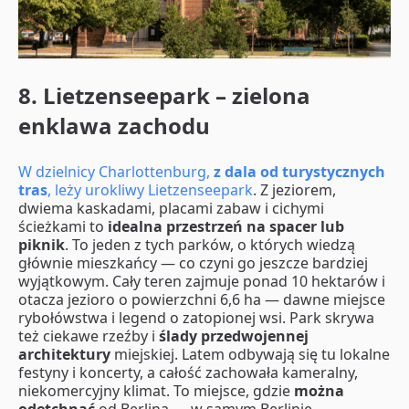
8. Lietzenseepark – zielona
enklawa zachodu
W dzielnicy Charlottenburg,
z dala od turystycznych
tras
, leży urokliwy Lietzenseepark
. Z jeziorem,
dwiema kaskadami, placami zabaw i cichymi
ścieżkami to
idealna przestrzeń na spacer lub
piknik
. To jeden z tych parków, o których wiedzą
głównie mieszkańcy — co czyni go jeszcze bardziej
wyjątkowym. Cały teren zajmuje ponad 10 hektarów i
otacza jezioro o powierzchni 6,6 ha — dawne miejsce
rybołówstwa i legend o zatopionej wsi. Park skrywa
też ciekawe rzeźby i
ślady przedwojennej
architektury
miejskiej. Latem odbywają się tu lokalne
festyny i koncerty, a całość zachowała kameralny,
niekomercyjny klimat. To miejsce, gdzie
można