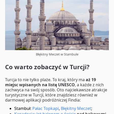
Błękitny Meczet w Stambule
Co warto zobaczyć w Turcji?
Turcja to nie tylko plaże. To kraj, który ma
aż 19
miejsc wpisanych na listę UNESCO
, a każde z nich
zachwyca na swój sposób. Oto najciekawsze atrakcje
turystyczne w Turcji, które znajdziesz również w
darmowej aplikacji podróżniczej Findia:
Stambuł:
Pałac Topkapi
,
Błękitny Meczet
;
Kapadocja: lot balonem o świcie
nad bajkowymi