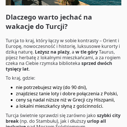
Dlaczego warto jechać na
wakacje do Turcji?
Turcja to kraj, który łączy w sobie kontrasty – Orient i
Europę, nowoczesność i historię, luksusowe kurorty i
dziką naturę.
Leżysz na plaży
, a
w tle góry
Taurus,
pijesz herbatę z lokalnymi mieszkańcami, a za rogiem
czeka na Ciebie rzymska biblioteka
sprzed dwóch
tysięcy lat
.
To kraj, gdzie:
nie potrzebujesz wizy (do 90 dni),
znajdziesz tanie loty i dobre połączenia z Polski,
ceny są nadal niższe niż w Grecji czy Hiszpanii,
a lokalni mieszkańcy słyną z gościnności.
Turcja świetnie sprawdzi się zarówno jako
szybki city
break
(np. do Stambułu), jak i dłuższy
urlop all
inclusive
nad Morzem Śródziemnym.